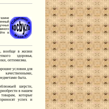
газине
ненный
учных
много
айте в
е, вообще в жизни
пкого здоровья,
ики, оптимизма.
орошие условия для
 качественными,
редметами быта.
рблюжьей шерсти,
приобрести в нашем
 товарам, которые
приносят успех и