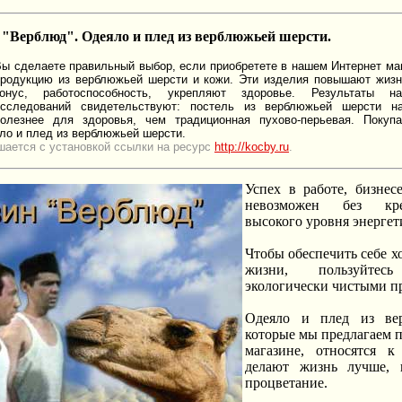
 "Верблюд". Одеяло и плед из верблюжьей шерсти.
ы сделаете правильный выбор, если приобретете в нашем Интернет ма
продукцию из верблюжьей шерсти и кожи. Эти изделия повышают жиз
тонус, работоспособность, укрепляют здоровье. Результаты на
исследований свидетельствуют: постель из верблюжьей шерсти на
полезнее для здоровья, чем традиционная пухово-перьевая. Покуп
ло и плед из верблюжьей шерсти.
шается с установкой ссылки на ресурс
http://kocby.ru
.
Успех в работе, бизнес
невозможен без кре
высокого уровня энергет
Чтобы обеспечить себе х
жизни, пользуйтесь
экологически чистыми п
Одеяло и плед из ве
которые мы предлагаем 
магазине, относятся к
делают жизнь лучше, 
процветание.