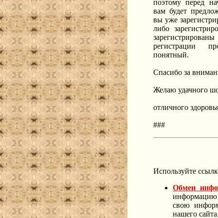
поэтому перед на
вам будет предлож
вы уже зарегистри
либо зарегистрир
зарегистриров
регистрации п
понятный.
Спасибо за вниман
Желаю удачного шоп
отличного здоровь
###
Используйте ссылки
Обмен инфо
информацию 
свою информ
нашего сайта