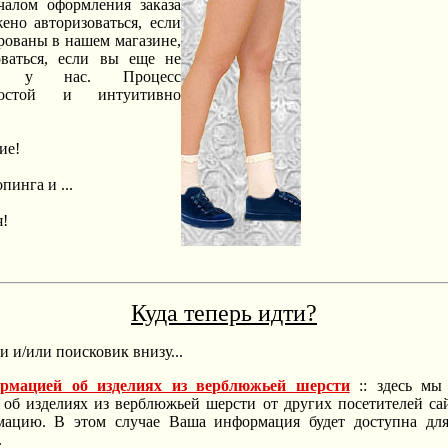
чалом оформления заказа
ено авторизоваться, если
рованы в нашем магазине,
оваться, если вы еще не
аны у нас. Процесс
ростой и интуитивно
ие!
инга и ...
я!
Куда теперь идти?
 и/или поисковик внизу...
рмацией об изделиях из верблюжьей шерсти
:: здесь мы
об изделиях из верблюжьей шерсти от других посетителей сай
ацию. В этом случае Ваша информация будет доступна для
.