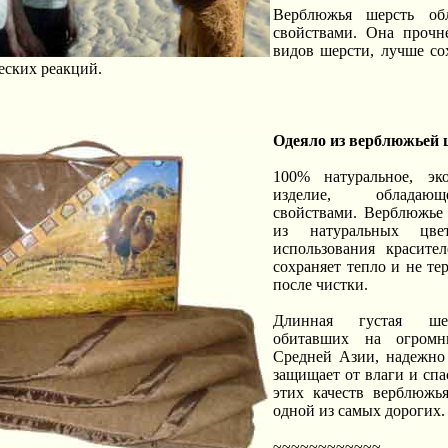
Верблюжья шерсть об
свойствами. Она прочн
видов шерсти, лучше со
еских реакций.
Одеяло из верблюжьей 
100% натуральное, эко
изделие, обладаю
свойствами. Верблюжье
из натуральных цве
использования красите
сохраняет тепло и не те
после чистки.
Длинная густая шер
обитавших на огромн
Средней Азии, надежно 
защищает от влаги и спа
этих качеств верблюжья
одной из самых дорогих.
~~~~~~~~~~~~