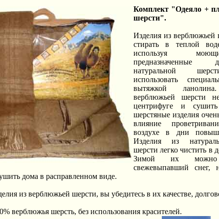
Комплект "Одеяло + пл
шерсти".
Изделия из верблюжьей 
стирать в теплой во
используя моющ
предназначенные 
натуральной шерст
использовать специа
вытяжкой ланолин
верблюжьей шерсти н
центрифуге и сушит
шерстяные изделия очен
влияние проветрива
воздухе в дни повыш
Изделия из натурал
шерсти легко чистить в 
Зимой их можно
свежевыпавший снег, 
сушить дома в расправленном виде.
лия из верблюжьей шерсти, вы убедитесь в их качестве, долгов
00% верблюжья шерсть, без использования красителей.