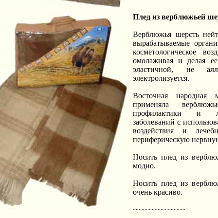
Плед из верблюжьей ше
Верблюжья шерсть нейт
вырабатываемые органи
косметологическое воз
омолаживая и делая ее
эластичной, не ал
электролизуется.
Восточная народная 
применяла верблюж
профилактики и л
заболеваний с использов
воздействия и лечеб
периферическую нервную
Носить плед из верблю
модно.
Носить плед из верблю
очень красиво.
~~~~~~~~~~~~