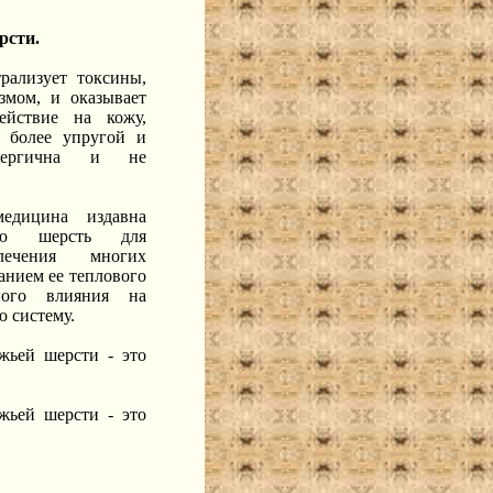
рсти.
рализует токсины,
змом, и оказывает
действие на кожу,
 более упругой и
лергична и не
медицина издавна
ью шерсть для
ечения многих
анием ее теплового
ного влияния на
 систему.
жьей шерсти - это
жьей шерсти - это