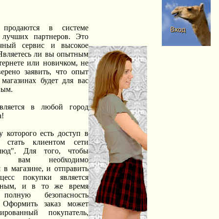
 продаются в системе
 лучших партнеров. Это
ичный сервис и высокое
 Являетесь ли вы опытным
тернете или новичком, не
ерено заявить, что опыт
магазинах будет для вас
ным.
твляется в любой город
а!
у которого есть доступ в
т стать клиентом сети
люд". Для того, чтобы
ар вам необходимо
я в магазине, и отправить
цесс покупки является
тным, и в то же время
 полную безопасность
 Оформить заказ может
рированный покупатель,