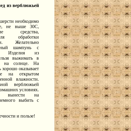
ед из верблюжьей
шерсти необходимо
де, не выше 30С,
ие средства,
для обработки
и. Желательно
льный шампунь с
а. Изделия из
ельзя выжимать в
ь на солнце. На
ь хорошо оказывает
ние на открытом
енной влажности.
ьной верблюжьей
домашних условиях.
 вынести на
немного выбить с
ечности и пользе!