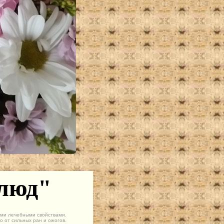
блюд"
ми лечебными свойствами.
о от сильных ран и ожогов.