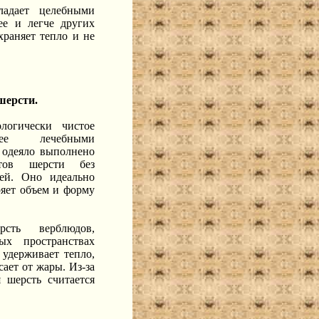
ладает целебными
ее и легче других
храняет тепло и не
шерсти.
логически чистое
щее лечебными
 одеяло выполнено
тов шерсти без
лей. Оно идеально
ряет объем и форму
сть верблюдов,
ых пространствах
удерживает тепло,
сает от жары. Из-за
 шерсть считается