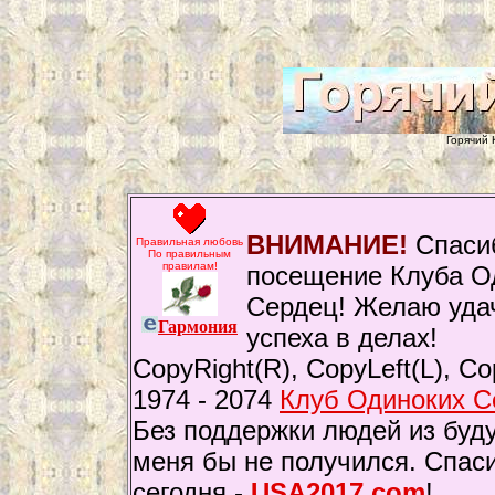
Горячий 
ВНИМАНИЕ!
Спаси
Правильная любовь
По правильным
правилам!
посещение Клуба О
Сердец! Желаю уда
Гармония
успеха в делах!
CopyRight(R), CopyLeft(L), C
1974 - 2074
Клуб Одиноких С
Без поддержки людей из будущ
меня бы не получился. Спаси
сегодня -
USA2017.com
!