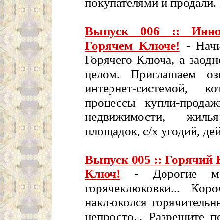
покупателями и продали.
Выпуск 006 :: Инно
Горячем Ключе!
- Начи
Горячего Ключа, а заод
целом. Приглашаем оз
интернет-системой, к
процессы купли-прода
недвижимости, жилья
площадок, с/х угодий, де
Выпуск 005 :: Горячий
Ключ!
- Дорогие мои 
горячеклюковки... Кор
наклюколся горячительн
непросто... Разрешите 