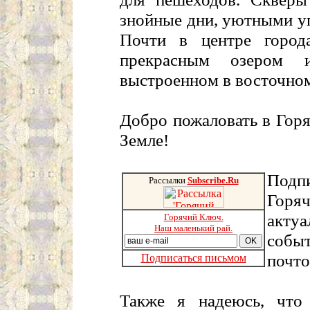
знойные дни, уютными у
Почти в центре город
прекрасным озером и
выстроенном в восточном
Добро пожаловать в Гор
Земле!
Подп
Рассылки
Subscribe.Ru
Горя
акту
Горячий Ключ.
Наш маленький рай.
событ
почто
Подписаться письмом
Также я надеюсь, что