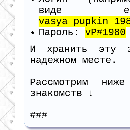
виде емей
vasya_pupkin_19
Пароль:
vP#1980
И хранить эту 
надежном месте.
Рассмотрим ниже
знакомств ↓
###