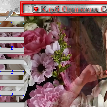
♥ Клуб Одиноких Се