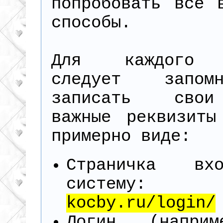
попробовать все 
способы.
Для каждого 
следует запо
записать сво
важные реквизиты
примерно виде:
Страничка в
систему:
kocby.ru/login/
Логин (напри