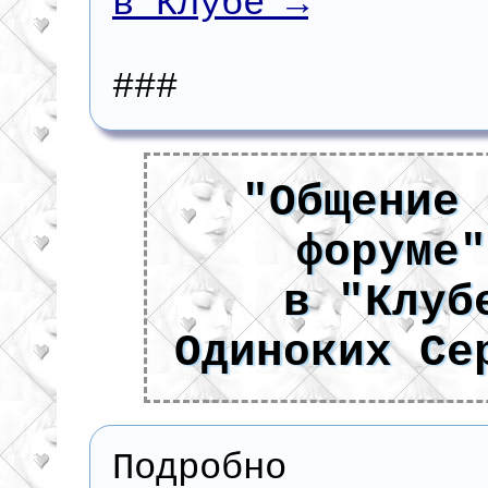
в Клубе →
###
"Общение 
форуме"
в "Клуб
Одиноких Се
Подробно п