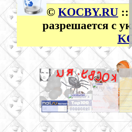
©
KOCBY.RU
::
разрешается с у
K