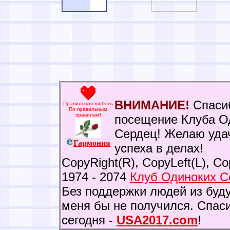
ВНИМАНИЕ!
Спаси
Правильная любовь
По правильным
правилам!
посещение Клуба О
Сердец! Желаю уда
Гармония
успеха в делах!
CopyRight(R), CopyLeft(L), C
1974 - 2074
Клуб Одиноких С
Без поддержки людей из будущ
меня бы не получился. Спаси
сегодня -
USA2017.com
!