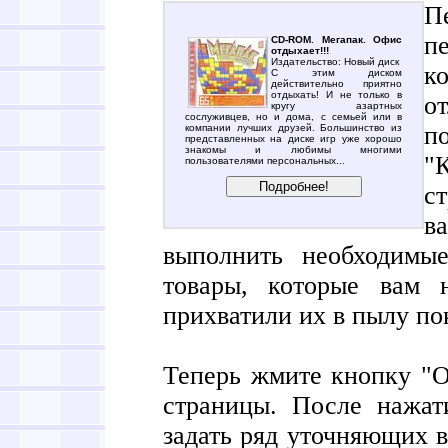
П
п
CD-ROM. Мегапак. Офис
отдыхает!!!
Издательство: Новый диск
к
С этим диском
действительно приятно
отдыхать! И не только в
о
кругу азартных
сослуживцев, но и дома, с семьей или в
п
компании лучших друзей. Большинство из
представленных на диске игр уже хорошо
знакомы и любимы многими
"
пользователями персональных...
с
в
выполнить необходимые
товары, которые вам 
прихватили их в пылу по
Теперь жмите кнопку "О
страницы. После нажат
задать ряд уточняющих в