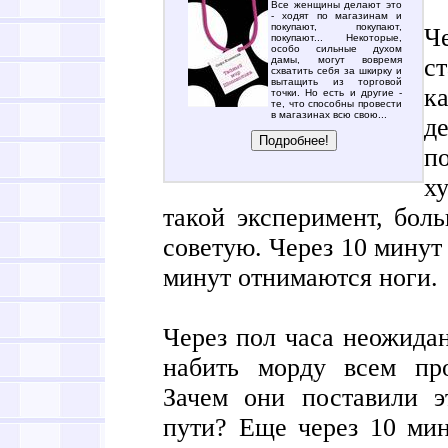
Все женщины делают это
- ходят по магазинам и
покупают, покупают,
Ч
покупают... Некоторые,
особо сильные духом
с
дамы, могут вовремя
схватить себя за шкирку и
вытащить из торговой
ка
точки. Но есть и другие -
те, что способны провести
в магазинах всю свою...
д
по
х
такой эксперимент, бол
советую. Через 10 минут
минут отнимаются ноги.
Через пол часа неожидан
набить морду всем пр
Зачем они поставили 
пути? Еще через 10 мин