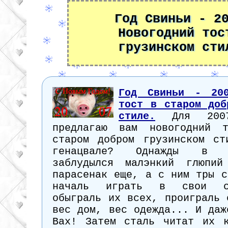
Год Свиньи - 2
Новогодний тос
грузинском сти
Год Свиньи - 200
тост в старом доб
стиле.
Для 2007
предлагаю вам новогодний 
старом добром грузинском ст
генацвале? Однажды в 
заблудылся малэнкий глюпий
парасенак еще, а с ним тры с
началь играть в свои с
обыграль их всех, проиграль 
вес дом, вес одежда... И даж
Вах! Затем сталь читат их 