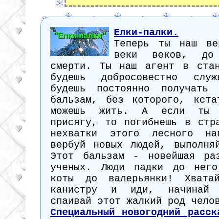
Елки-палки.
Теперь ты наш ве
веки веков, до
смерти. Ты наш агент в ста
будешь добросовестно слу
будешь постоянно получать 
бальзам, без которого, кст
можешь жить. А если ты 
присягу, то погибнешь в стр
нехватки этого лесного н
вербуй новых людей, выполня
Этот бальзам - новейшая ра
ученых. Люди падки до него
коты до валерьянки! Хват
канистру и иди, начинай 
спаивай этот жалкий род чело
Специальный новогодний расск