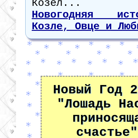
Козел...
Новогодняя ис
Козле, Овце и Люб
Новый Год 2
"Лошадь На
приносящ
счастье"