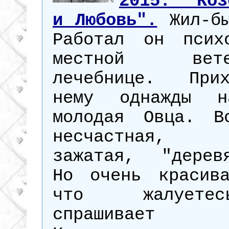
2015. "Коз
и Любовь".
Жил-бы
Работал он псих
местной ветер
лечебнице. При
нему однажды н
молодая Овца. В
несчастная, 
зажатая, "деревя
Но очень красив
что жалует
спрашивает 