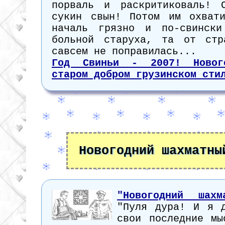
порваль и раскритиковаль! 
сукин свын! Потом им охват
началь грязно и по-свински
больной старуха, та от стр
савсем не поправилась...
Год Свиньи - 2007! Новог
старом добром грузинском сти
Новогодний шахматны
"Новогодний шахм
"Пуля дура! И я 
свои последние мы