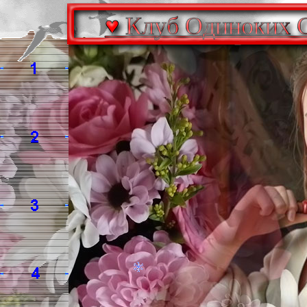
♥ Клуб Одиноких Се