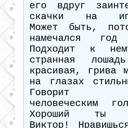
его вдруг заинте
скачки на ипп
Может быть, пот
намечался год 
Подходит к нем
странная лошад
красивая, грива 
на глазах стильн
Говорит л
человеческим го
Хороший ты ч
Виктор! Нравишьс