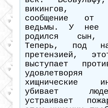
век. Беовульфу
викингов, пр
сообщение от б
ведьмы. У нее 
родился сын, 
Теперь, под на
претензией, эт
выступает прот
удовлетворя
хищнические ин
убивает лю
устраивает пож