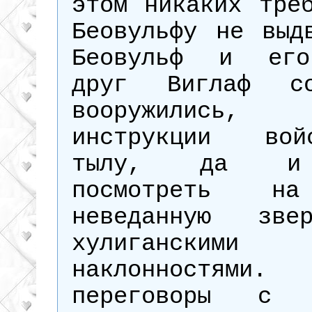
этом никаких тре
Беовульфу не выд
Беовульф и его
друг Виглаф со
вооружились
инструкции во
тылу, да и
посмотреть н
неведанную зве
хулиганскими
наклонностями. 
переговоры с б