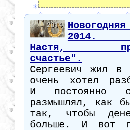
Новогодняя
2014. "
Настя, прин
счастье".
Ви
Сергеевич жил в 
очень хотел разб
И постоянно 
размышлял, как б
так, чтобы ден
больше. И вот п