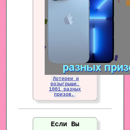
Лотереи и
розыгрыши.
1001 разных
призов.
Если Вы