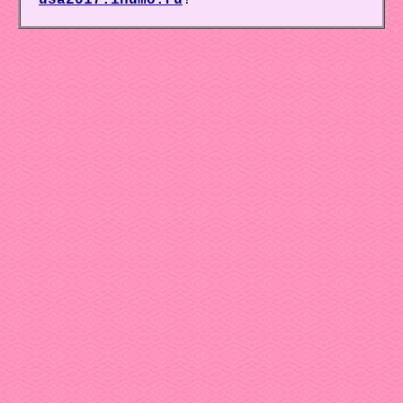
usa2017.inumo.ru
!