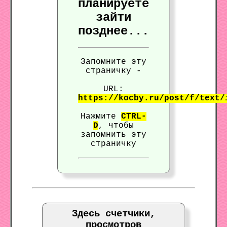
планируете
зайти
позднее...
Запомните эту
страничку -
URL:
https://kocby.ru/post/f/text/
Нажмите
CTRL-
D
, чтобы
запомнить эту
страничку
Здесь счетчики,
просмотров