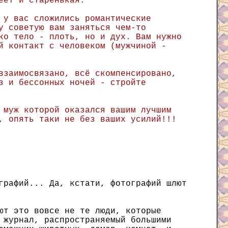
еет и старенькая.
 у вас сложились романтические
у советую вам заняться чем-то
ко тело - плоть, но и дух. Вам нужно
й контакт с человеком (мужчиной -
взаимосвязано, всё скомпенсировано,
з и бессонных ночей - стройте
 муж которой оказался вашим лучшим
, опять таки не без ваших усилий!!!
графий... Да, кстати, фотографий шлют
ют это вовсе не те люди, которые
 журнал, распространяемый большими