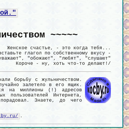
ой."
ничеством ~~~~~
Женское счастье, - это когда тебя...
вставьте глагол по собственному вкусу -
уважают", "обожают", "любят", "слушают"
Короче - ну, хоть что-то делают!/
чали борьбу с жульничеством.
лучайно залетело в его ящик.
ся на миллионы (!) адресов
ых пользователей Интернета,
порадовал. Знаете, до чего
cby.ru/
.