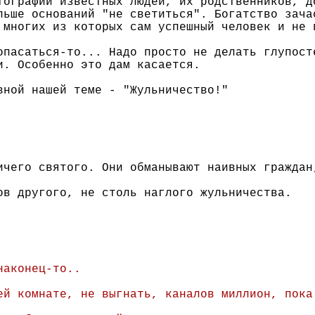
тографии известных людей, их родственников, д
льше оснований "не светиться". Богатство зача
 многих из которых сам успешный человек и не 
опасаться-то... Надо просто не делать глупост
и. Особенно это дам касается.
вной нашей теме - "Жульничество!"
ичего святого. Они обманывают наивных граждан
ов другого, не столь наглого жульничества.
наконец-то..
ей комнате, не выгнать, каналов миллион, пока