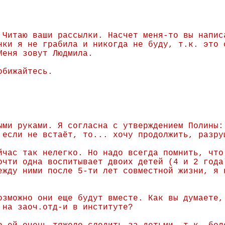
 Читаю ваши рассылки. Насчет меня-то вы напис
нки я не грабила и никогда не буду, т.к. это 
Меня зовут Людмила.
обижайтесь.
ыми руками. Я согласна с утверждением Полины:
 если не встаёт, то... хочу продолжить, разру
йчас так нелегко. Но надо всегда помнить, что
очти одна воспитывает двоих детей (4 и 2 года
ежду ними после 5-ти лет совместной жизни, я 
озможно они еще будут вместе. Как вы думаете,
 на заоч.отд-и в институте?