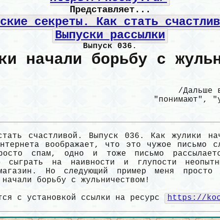
Представляет...
ские секреты. Как стать счастлив
Выпуски рассылки
Выпуск 036.
ки начали борьбу с жуль
/Дальше 
"понимают", "
стать счастливой. Выпуск 036. Как жулики на
Интернета воображает, что это чужое письмо с
росто спам, одно и тоже письмо рассылает
ю сыграть на наивности и глупости неопытн
агазин. Но следующий пример меня просто 
 начали борьбу с жульничеством!
тся с установкой ссылки на ресурс
https://ko