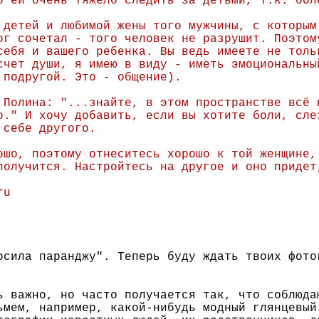
о ей очень тяжело следить за детьми, т.к. бол
 детей и любимой жены того мужчины, с которым
ог сочетал - того человек не разрушит. Поэтом
себя и вашего ребенка. Вы ведь имеете не толь
счет души, я имею в виду - иметь эмоциональны
 подругой. Это - общение).
 Полина: "...знайте, в этом пространстве всё 
о." И хочу добавить, если вы хотите боли, сле
 себе другого.
ошо, поэтому отнеситесь хорошо к той женщине,
получится. Настройтесь на другое и оно придет
ru
осила паранджу". Теперь буду ждать твоих фото
ь важно, но часто получается так, что соблюда
ьмем, например, какой-нибудь модный глянцевый