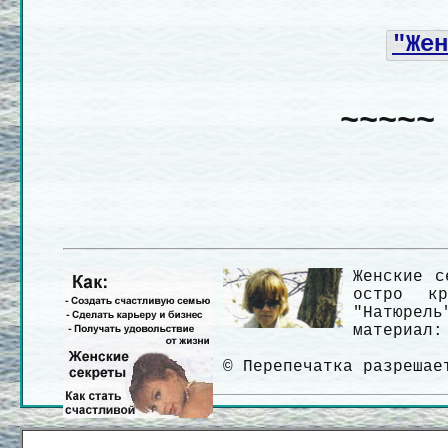
"Жен
~~~~~
Женские с
остро кр
"Натюрел
материал:
© Перепечатка разрешае