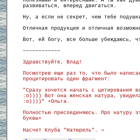
полезными и интересными. А ты как дум
развиваться, вперед двигаться.
Ну, а если не секрет, чем тебе подушк
Отличная продукция и отличная возможн
Вот, ей богу, все больше убеждаюсь, ч
~~~~~~~~~~~~
Здравствуйте, Влад!
Посмотрев еще раз то, что было написа
процитировать один фрагмент:
"Сразу хочется начать с цитирования в
:о)))) Вот она женская натура, увидел
:о))))" +Ольга.
Полностью присоединяюсь. Про натуру э
буквы+
Насчет Клуба "Натюрель". ⇒