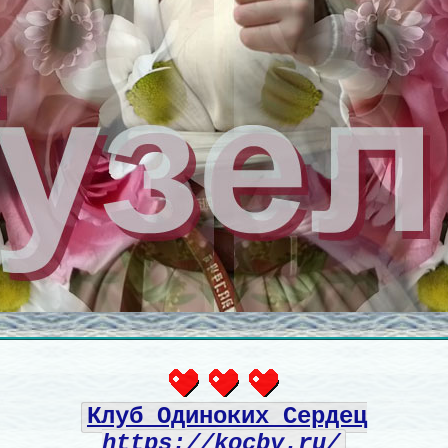
Клуб Одиноких Сердец
https://kocby.ru/