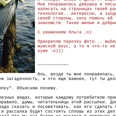
Мне понравилась девушка и пись
написать на страницах твоей ра
технологии.. интересно, а заод
своей стороны, хочу помочь ей 
знакомств. Такие милые и добры
С уважением Ольга ;о)
Прикреплю парочку фото... выбе
мужской вкус, а то я что-то не
хуже :о)))
~~~~~~~~~~~~
Оль, везде ты мне понравилась,
ую загадочность, и что еще важнее, тут ты дел
опку". Объясняю почему.
лезных вещах, которые каждому потребителю при
правило, дамы, читательницы этой рассылки. До
надо сказать и посоветовать, как его сделать 
 и рассылка будет состоять сплошь из этих дел