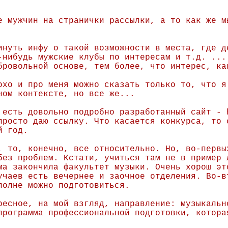
е мужчин на странички рассылки, а то как же м
инуть инфу о такой возможности в места, где д
-нибудь мужские клубы по интересам и т.д. ...
бровольной основе, тем более, что интерес, ка
охо и про меня можно сказать только то, что я
ном контексте, но все же...
 есть довольно подробно разработанный сайт - 
просто даю ссылку. Что касается конкурса, то 
й год.
, то, конечно, все относительно. Но, во-первы
без проблем. Кстати, учиться там не в пример 
ма закончила факультет музыки. Очень хорош эт
учаев есть вечернее и заочное отделения. Во-в
полне можно подготовиться.
ресное, на мой взгляд, направление: музыкальн
программа профессиональной подготовки, котора