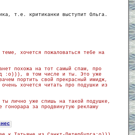
ика, т.е. критиканки выступит Ольга.
 теме, хочется пожаловаться тебе на
анет похожа на тот самый спам, про
д :о))), в том числе и ты. Это уже
зачем портить свой прекрасный имидж,
 очень хочется читать про подушки из
 ты лично уже спишь на такой подушке,
е гонорара за продвинутую рекламу
знес
ее к Татьяне из Санкт-Петербурга:о)))