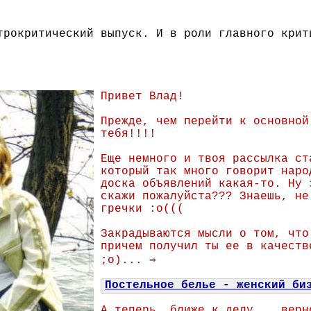
трокритический выпуск. И в роли главного крит
Привет Влад!
Прежде, чем перейти к основной
тебя!!!!
Еще немного и твоя рассылка ст
который так много говорит наро
доска объявлений какая-то. Ну 
скажи пожалуйста??? Знаешь, не
гречки :о(((
Закрадываются мысли о том, что
причем получил ты ее в качеств
;о)... ⇒
Постельное белье - женский би
А теперь, ближе к делу... верн