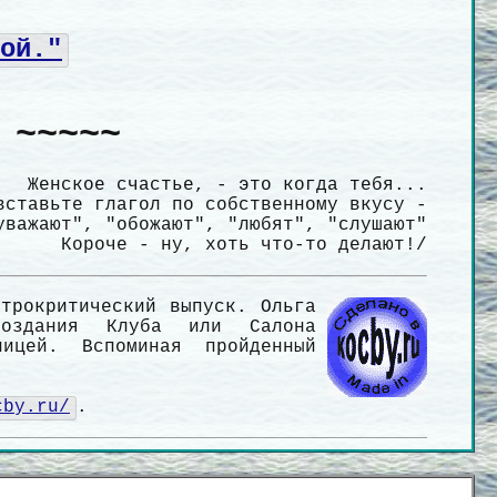
ой."
 ~~~~~
Женское счастье, - это когда тебя...
вставьте глагол по собственному вкусу -
уважают", "обожают", "любят", "слушают"
Короче - ну, хоть что-то делают!/
трокритический выпуск. Ольга
создания Клуба или Салона
ицей. Вспоминая пройденный
cby.ru/
.