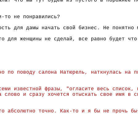
ала? Что мы тут будем из пустого в порожнее п
и-то не понравились?
ость для дамы начать свой бизнес. Не понятно 
то для женщины не сделай, все равно будет что
но по поводу салона Натюрель, наткнулась на п
семи известной фразы, "огласите весь список, 
а слово и сразу хочется отыскать свое имя в с
то абсолютно точно. Как-то и я бы не прочь бы