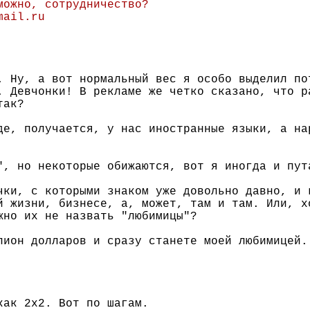
можно, сотрудничество?
mail.ru
. Ну, а вот нормальный вес я особо выделил по
. Девчонки! В рекламе же четко сказано, что р
так?
де, получается, у нас иностранные языки, а на
", но некоторые обижаются, вот я иногда и пут
чки, с которыми знаком уже довольно давно, и 
й жизни, бизнесе, а, может, там и там. Или, х
жно их не назвать "любимицы"?
лион долларов и сразу станете моей любимицей.
как 2х2. Вот по шагам.