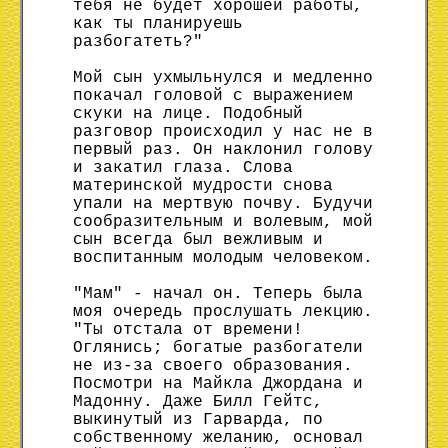
тебя не будет хорошей работы,
как ты планируешь
разбогатеть?"
Мой сын ухмыльнулся и медленно
покачал головой с выражением
скуки на лице. Подобный
разговор происходил у нас не в
первый раз. Он наклонил голову
и закатил глаза. Слова
материнской мудрости снова
упали на мертвую почву. Будучи
сообразительным и волевым, мой
сын всегда был вежливым и
воспитанным молодым человеком.
"Мам" - начал он. Теперь была
моя очередь прослушать лекцию.
"Ты отстала от времени!
Оглянись; богатые разбогатели
не из-за своего образования.
Посмотри на Майкла Джордана и
Мадонну. Даже Билл Гейтс,
выкинутый из Гарварда, по
собственному желанию, основал