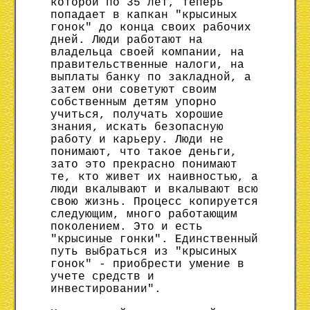
которой по 35 лет, теперь
попадает в капкан "крысиных
гонок" до конца своих рабочих
дней. Люди работают на
владельца своей компании, на
правительственные налоги, на
выплаты банку по закладной, а
затем они советуют своим
собственным детям упорно
учиться, получать хорошие
знания, искать безопасную
работу и карьеру. Люди не
понимают, что такое деньги,
зато это прекрасно понимают
те, кто живет их наивностью, а
люди вкалывают и вкалывают всю
свою жизнь. Процесс копируется
следующим, много работающим
поколением. Это и есть
"крысиные гонки". Единственный
путь выбраться из "крысиных
гонок" - приобрести умение в
учете средств и
инвестировании".