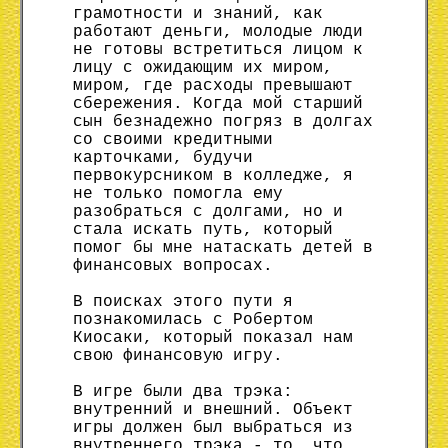
грамотности и знаний, как
работают деньги, молодые люди
не готовы встретиться лицом к
лицу с ожидающим их миром,
миром, где расходы превышают
сбережения. Когда мой старший
сын безнадежно погряз в долгах
со своими кредитными
карточками, будучи
первокурсником в колледже, я
не только помогла ему
разобраться с долгами, но и
стала искать путь, который
помог бы мне натаскать детей в
финансовых вопросах.
В поисках этого пути я
познакомилась с Робертом
Киосаки, который показал нам
свою финансовую игру.
В игре были два трэка:
внутренний и внешний. Объект
игры должен был выбраться из
внутреннего трэка - то, что