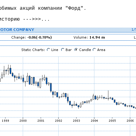
юбимых акций компании "Форд".
историю --->>>...