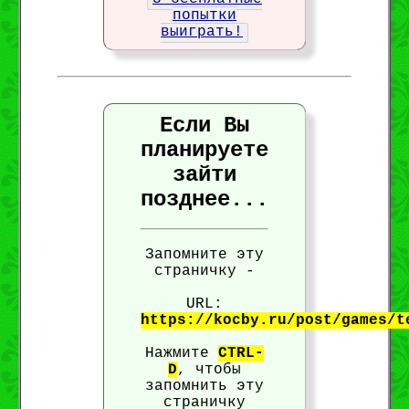
попытки
выиграть!
Если Вы
планируете
зайти
позднее...
Запомните эту
страничку -
URL:
https://kocby.ru/post/games/t
Нажмите
CTRL-
D
, чтобы
запомнить эту
страничку