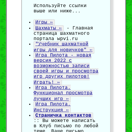
Используйте ссылки
выше или ниже...
Игры ➳
Шахматы ➳
- Главная
страница шахматного
портала wpvi.ru
"Учебник шахматной
игры для новичков" ➳
Игра Пилота - новая
версия 2022 с
возможностью записи
своей игры и просмотра
игр других пилотов!
Играть! ➳
Игра Пилота.
Функционал просмотра
лучших игр ➳
Игра Пилота.
Инструкция ➳
Страничка контактов
:: Вы можете написать
в Клуб письмо по любой
теме. Ваше письмо