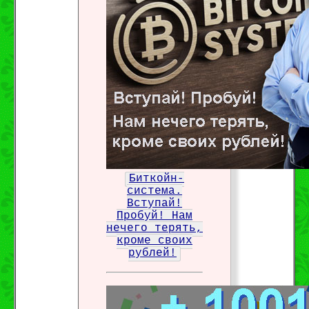
Биткойн-
система.
Вступай!
Пробуй! Нам
нечего терять,
кроме своих
рублей!