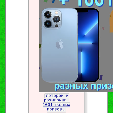
Лотереи и
розыгрыши.
1001 разных
призов.