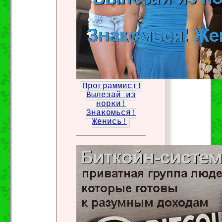
Программист!
Вылезай из
норки!
Знакомься!
Женись!