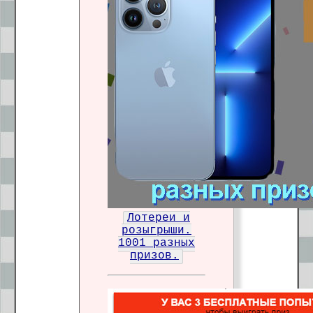
Лотереи и
розыгрыши.
1001 разных
призов.