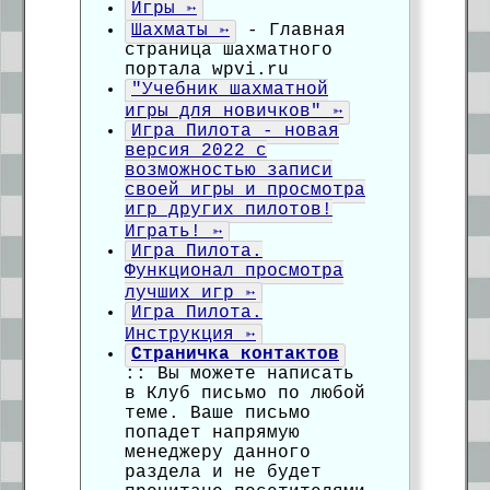
Игры ➳
Шахматы ➳
- Главная
страница шахматного
портала wpvi.ru
"Учебник шахматной
игры для новичков" ➳
Игра Пилота - новая
версия 2022 с
возможностью записи
своей игры и просмотра
игр других пилотов!
Играть! ➳
Игра Пилота.
Функционал просмотра
лучших игр ➳
Игра Пилота.
Инструкция ➳
Страничка контактов
:: Вы можете написать
в Клуб письмо по любой
теме. Ваше письмо
попадет напрямую
менеджеру данного
раздела и не будет