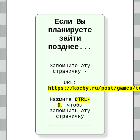
Если Вы
планируете
зайти
позднее...
Запомните эту
страничку -
URL:
https://kocby.ru/post/games/t
Нажмите
CTRL-
D
, чтобы
запомнить эту
страничку