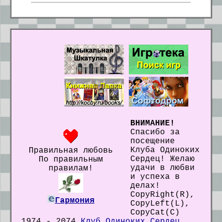
ВНИМАНИЕ!
Спасибо за
посещение
Клуба Одиноких
Правильная любовь
Сердец! Желаю
По правильным
удачи в любви
правилам!
и успеха в
делах!
CopyRight(R),
Гармония
CopyLeft(L),
CopyCat(C)
1974 - 2074
Клуб Одиноких Сердец