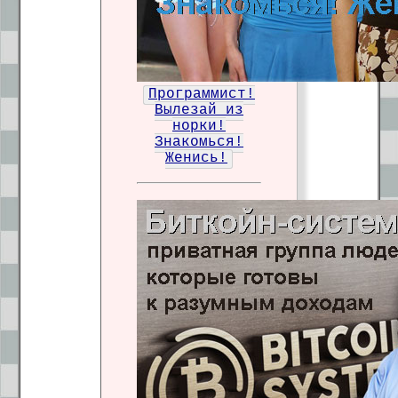
Программист!
Вылезай из
норки!
Знакомься!
Женись!