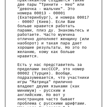
практикантов создаются такие
две пары "Тринити - Нео" или
"девочка - мальчик". Это
номера 00013 - 00001
(Екатеринбург), и номера 00017
- 00007 (Киев). Если Вам
больше нравится работать
парами, плиз ду. Знакомьтесь и
работаете. Часто мужчина
отлично дополняет женщину (или
наоборот) и такая пара дает
хорошие результаты. Но это по
желанию, кому как больше
нравится.
Есть у нас представитель за
пределами эксСССР, это номер
00002 (Турция). Вообще,
подразумевается, что участники
игры "Матрица" прилично
владеют двумя языками (как
минимум) - русским и
английским. Но вот у
иностранцев часто бывает
проблема с русскими шрифтами.