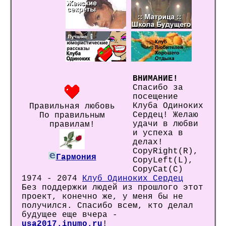
ВНИМАНИЕ!
Спасибо за
посещение
Клуба Одиноких
Правильная любовь
Сердец! Желаю
По правильным
удачи в любви
правилам!
и успеха в
делах!
CopyRight(R),
Гармония
CopyLeft(L),
CopyCat(C)
1974 - 2074
Клуб Одиноких Сердец
Без поддержки людей из прошлого этот
проект, конечно же, у меня бы не
получился. Спасибо всем, кто делал
будущее еще вчера -
usa2017.inumo.ru
!