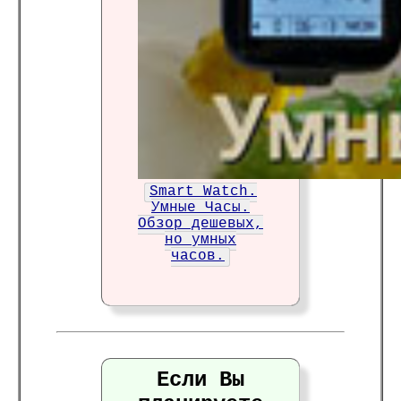
Smart Watch.
Умные Часы.
Обзор дешевых,
но умных
часов.
Если Вы