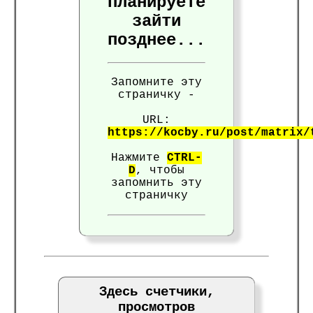
планируете
зайти
позднее...
Запомните эту
страничку -
URL:
https://kocby.ru/post/matrix/
Нажмите
CTRL-
D
, чтобы
запомнить эту
страничку
Здесь счетчики,
просмотров