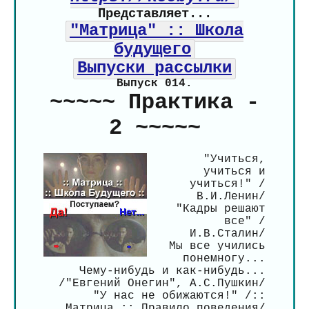
Представляет...
"Матрица" :: Школа
будущего
Выпуски рассылки
Выпуск 014.
~~~~~ Практика -
2 ~~~~~
"Учиться,
учиться и
учиться!" /
В.И.Ленин/
"Кадры решают
все" /
И.В.Сталин/
Мы все учились
понемногу...
Чему-нибудь и как-нибудь...
/"Евгений Онегин", А.С.Пушкин/
"У нас не обижаются!" /::
Матрица :: Правило поведения/