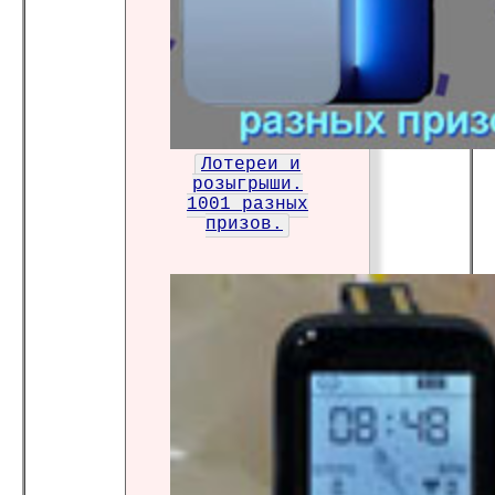
Лотереи и
розыгрыши.
1001 разных
призов.