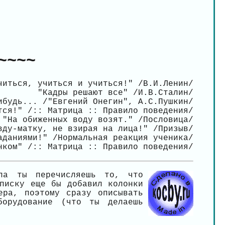
~~~~
читься, учиться и учиться!" /В.И.Ленин/
"Кадры решают все" /И.В.Сталин/
ибудь... /"Евгений Онегин", А.С.Пушкин/
тся!" /:: Матрица :: Правило поведения/
"На обиженных воду возят." /Пословица/
вду-матку, не взирая на лица!" /Призыв/
аданиями!" /Нормальная реакция ученика/
нком" /:: Матрица :: Правило поведения/
ла ты перечисляешь то, что
писку еще бы добавил колонки
ера, поэтому сразу описывать
борудование (что ты делаешь