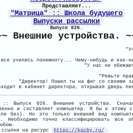
Представляет...
"Матрица" :: Школа будущего
Выпуски рассылки
Выпуск 026.
~~ Внешние устройства. ~
"У
 все учились понемногу... Чему-нибудь и как-н
"У нас не обижаю
"Режьте пра
"Директор! Пошел ты на фиг со своими з
входит в кабинет директора, открывая дверь пи
 :: Выпуск 026. Внешние устройства. Снача
венно и составляет компьютер. Я бы к этому с
или без). Но это только внешний вид компьют
а. Необходимо точно классифицировать все о
обом.
й ссылки на ресурс
https://kocby.ru/
.