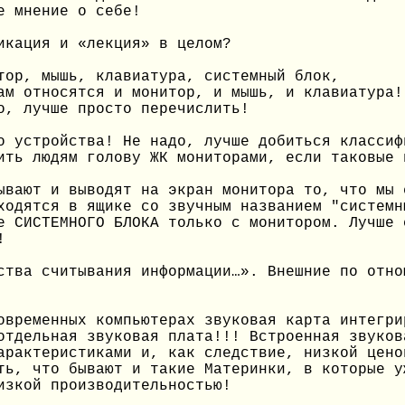
е мнение о себе!
икация и «лекция» в целом?
тор, мышь, клавиатура, системный блок,
ам относятся и монитор, и мышь, и клавиатура!
о, лучше просто перечислить!
о устройства! Не надо, лучше добиться классиф
ить людям голову ЖК мониторами, если таковые 
ывают и выводят на экран монитора то, что мы 
ходятся в ящике со звучным названием "системн
е СИСТЕМНОГО БЛОКА только с монитором. Лучше 
!
ства считывания информации…». Внешние по отно
овременных компьютерах звуковая карта интегри
отдельная звуковая плата!!! Встроенная звуков
арактеристиками и, как следствие, низкой цено
ть, что бывают и такие Материнки, в которые у
изкой производительностью!