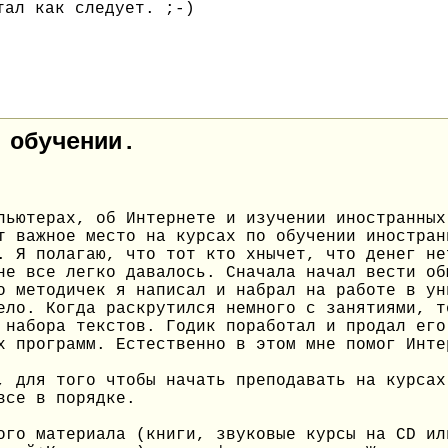
тал как следует. ;-)
 обучении.
пьютерах, об Интернете и изучении иностранных
т важное место на курсах по обучении иностран
. Я полагаю, что тот кто хнычет, что денег не
не все легко давалось. Сначала начал вести об
о методичек я написал и набрал на работе в ун
ело. Когда раскрутился немного с занятиями, т
 набора текстов. Годик поработал и продал его
х программ. Естественно в этом мне помог Инте
, для того чтобы начать преподавать на курсах
все в порядке.
ого материала (книги, звуковые курсы на CD ил