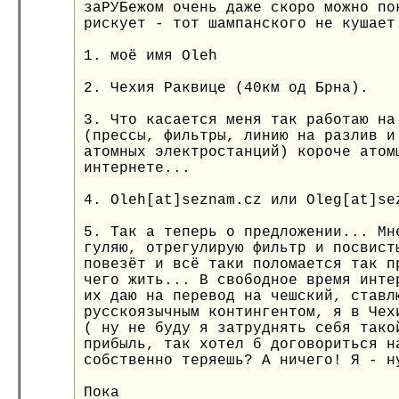
заРУБежом очень даже скоро можно по
рискует - тот шампанского не кушает
1. моё имя Oleh
2. Чехия Раквице (40км од Брна).
3. Что касается меня так работаю на
(прессы, фильтры, линию на разлив и
атомных электростанций) короче атом
интернете...
4. Oleh[at]seznam.cz или Oleg[at]se
5. Так а теперь о предложении... Мн
гуляю, отрегулирую фильтр и посвист
повезёт и всё таки поломается так п
чего жить... В свободное время инте
их даю на перевод на чешский, ставл
русскоязычным контингентом, я в Чех
( ну не буду я затруднять себя тако
прибыль, так хотел б договориться н
собственно теряешь? А ничего! Я - н
Пока