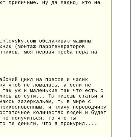
ют приличные. Ну да ладно, кто не
chlovsky.com обслуживаю машины
хник (монтаж парогенераторов
пников, моя первая проба пера на
абочий цикл на прессе и часик
жу чтоб не ломалась, а если не
 так уж и маленькие так что есть с
лись до сути... Ты пишешь статьи я
маюсь зазеркальем, ты в мире с
прикосновенным, я плачу переводчику
остаточное количество людей и будет
 не получиться, то что ты
то те деньги, что я прокурил....