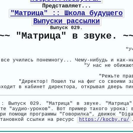
Представляет...
"Матрица" :: Школа будущего
Выпуски рассылки
Выпуск 029.
~~ "Матрица" в звуке. ~
"У
 все учились понемногу... Чему-нибудь и как-н
"У нас не обижаю
"Режьте пра
"Директор! Пошел ты на фиг со своими з
входит в кабинет директора, открывая дверь пи
:: Выпуск 029. "Матрица" в звуке. "Матрица
ате "аудио-уроков". Вот пример такого урока: 
ри помощи программы "Говорилка", движок "Dig
становкой ссылки на ресурс
https://kocby.ru/