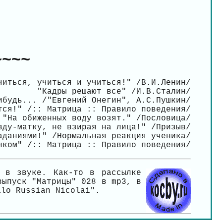
~~~~
читься, учиться и учиться!" /В.И.Ленин/
"Кадры решают все" /И.В.Сталин/
ибудь... /"Евгений Онегин", А.С.Пушкин/
тся!" /:: Матрица :: Правило поведения/
"На обиженных воду возят." /Пословица/
вду-матку, не взирая на лица!" /Призыв/
аданиями!" /Нормальная реакция ученика/
нком" /:: Матрица :: Правило поведения/
" в звуке. Как-то в рассылке
выпуск "Матрицы" 028 в mp3, в
alo Russian Nicolai".
.