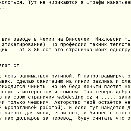
колоться. Тут не чирикаются а штрафы накатыва
...
 вин заводе в Чехии на Винселект Михловски mi
 этикетирование). По профессии техник теплоте
щик... a1-8-86.com это страничка моих одногру
znam.cz
е лень заниматься рутиной. Я напрограммирую р
ываю, сделаю санитацию на линии разлива и сле
риходится чинить. Но не беда деньги плотят не
ресуюсь интернетом и компом. Так теперь добра
ю на свою страничку webdesing.cz и ..... зани
ии только чешским. Авторство твоё остаётся не
й кропотливой работой), и если тут найдётся д
а чаевых для меня, если нет, и бизнес с этого
у пар долларов за перевод, буду считать что э