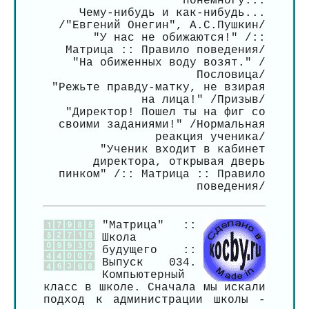
понемногу...
Чему-нибудь и как-нибудь...
/"Евгений Онегин", А.С.Пушкин/
"У нас не обижаются!" /::
Матрица :: Правило поведения/
"На обиженных воду возят." /
Пословица/
"Режьте правду-матку, не взирая
на лица!" /Призыв/
"Директор! Пошел ты на фиг со
своими заданиями!" /Нормальная
реакция ученика/
"Ученик входит в кабинет
директора, открывая дверь
пинком" /:: Матрица :: Правило
поведения/
"Матрица" ::
Школа
будущего ::
Выпуск 034.
Компьютерный
класс в школе. Сначала мы искали
подход к администрации школы -