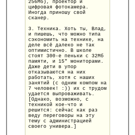
256Мб), проектор и
цифровая фотокамера.
Иногда приношу свой
сканер.
3. Техника. Хоть ты, Влад,
и пишешь, что можно типа
сэкономить на технике, на
деле всё далеко не так
оптимистично. В школе
стоят 300-е пеньки с 32Мб
памяти, и 15" мониторами.
Даже дети в упор
отказываются на них
работать, хотя с наших
занятий (с одним компом на
7 человек! :)) их с трудом
удается выпроваживать.
[Однако, возможно, с
техникой кое-что и
решится: сейчас как раз
веду переговоры на эту
тему с администрацией
своего универа.]