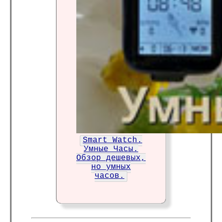
Smart Watch.
Умные Часы.
Обзор дешевых,
но умных
часов.