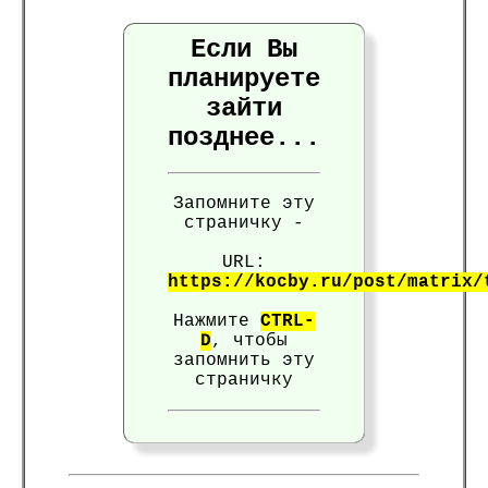
Если Вы
планируете
зайти
позднее...
Запомните эту
страничку -
URL:
https://kocby.ru/post/matrix/
Нажмите
CTRL-
D
, чтобы
запомнить эту
страничку