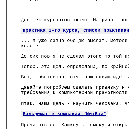
~~~~~~~~~~~~
Для тех курсантов школы "Матрица", ко
Практика 1-го курса, список практика
... я уже давно обещаю выслать методи
классе.
До сих пор я не сделал этого по той п
Теперь эта цель определена, по крайне
Вот, собственно, эту свою новую идею 
Давайте попробуем сделать привязку к 
требования к компьютерной грамотности
Итак, наша цель - научить человека, ч
Вальдемар в компании "ИнтВэй"
Прочитать ее. Кликнуть ссылку и откры