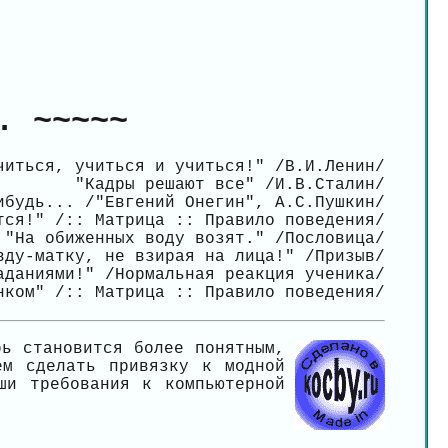
. ~~~~~
читься, учиться и учиться!" /В.И.Ленин/
"Кадры решают все" /И.В.Сталин/
ибудь... /"Евгений Онегин", А.С.Пушкин/
тся!" /:: Матрица :: Правило поведения/
"На обиженных воду возят." /Пословица/
вду-матку, не взирая на лица!" /Призыв/
аданиями!" /Нормальная реакция ученика/
нком" /:: Матрица :: Правило поведения/
рь становится более понятным,
ем сделать привязку к модной
ши требования к компьютерной
.