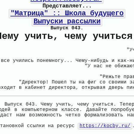
Представляет...
"Матрица" :: Школа будущего
Выпуски рассылки
Выпуск 043.
Чему учить, чему учиться
"У
 все учились понемногу... Чему-нибудь и как-н
"У нас не обижаю
"Режьте пра
"Директор! Пошел ты на фиг со своими з
входит в кабинет директора, открывая дверь пи
: Выпуск 043. Чему учить, чему учиться. Тепе
юдей в компьютерном классе. Давайте попробу
даст нам возможность четко формализовать на
становкой ссылки на ресурс
https://kocby.ru/