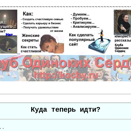
~~~~~~~~~~~~~~~~~~~~~~~~~~~~~~~~~~~~~~~~~~~~~
Куда теперь идти?
..