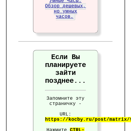
Умные Часы.
Обзор дешевых,
но умных
часов.
Если Вы
планируете
зайти
позднее...
Запомните эту
страничку -
URL:
https://kocby.ru/post/matrix/
Нажмите
CTRL-