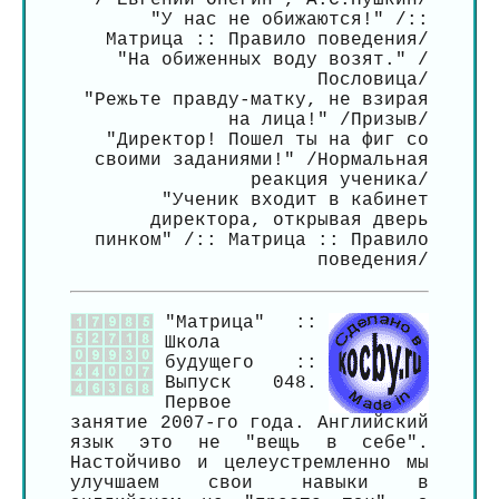
/"Евгений Онегин", А.С.Пушкин/
"У нас не обижаются!" /::
Матрица :: Правило поведения/
"На обиженных воду возят." /
Пословица/
"Режьте правду-матку, не взирая
на лица!" /Призыв/
"Директор! Пошел ты на фиг со
своими заданиями!" /Нормальная
реакция ученика/
"Ученик входит в кабинет
директора, открывая дверь
пинком" /:: Матрица :: Правило
поведения/
"Матрица" ::
Школа
будущего ::
Выпуск 048.
Первое
занятие 2007-го года. Английский
язык это не "вещь в себе".
Настойчиво и целеустремленно мы
улучшаем свои навыки в