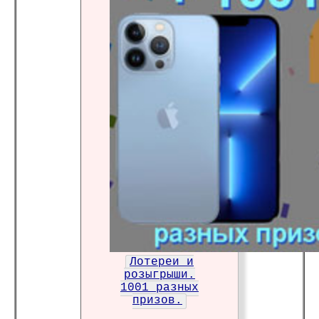
Лотереи и
розыгрыши.
1001 разных
призов.