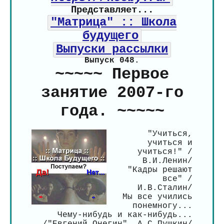
Представляет...
"Матрица" :: Школа
будущего
Выпуски рассылки
Выпуск 048.
~~~~~ Первое
занятие 2007-го
года. ~~~~~
"Учиться,
учиться и
учиться!" /
В.И.Ленин/
"Кадры решают
все" /
И.В.Сталин/
Мы все учились
понемногу...
Чему-нибудь и как-нибудь...