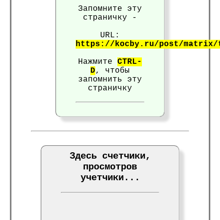
Запомните эту
страничку -
URL:
https://kocby.ru/post/matrix/
Нажмите
CTRL-
D
, чтобы
запомнить эту
страничку
Здесь счетчики,
просмотров
учетчики...