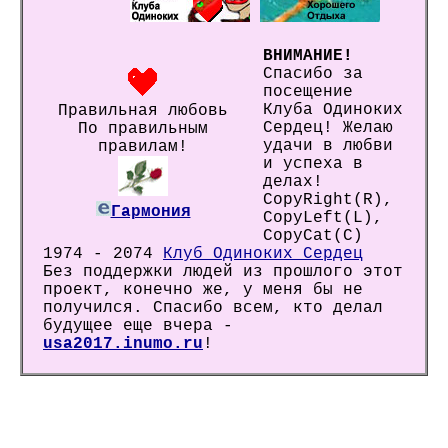
ВНИМАНИЕ!
Спасибо за
посещение
Клуба Одиноких
Правильная любовь
Сердец! Желаю
По правильным
удачи в любви
правилам!
и успеха в
делах!
CopyRight(R),
Гармония
CopyLeft(L),
CopyCat(C)
1974 - 2074
Клуб Одиноких Сердец
Без поддержки людей из прошлого этот
проект, конечно же, у меня бы не
получился. Спасибо всем, кто делал
будущее еще вчера -
usa2017.inumo.ru
!