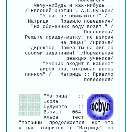
понемногу...
Чему-нибудь и как-нибудь...
/"Евгений Онегин", А.С.Пушкин/
"У нас не обижаются!" /::
Матрица :: Правило поведения/
"На обиженных воду возят." /
Пословица/
"Режьте правду-матку, не взирая
на лица!" /Призыв/
"Директор! Пошел ты на фиг со
своими заданиями!" /Нормальная
реакция ученика/
"Ученик входит в кабинет
директора, открывая дверь
пинком" /:: Матрица :: Правило
поведения/
"Матрица" ::
Школа
будущего ::
Выпуск 064.
Альфа тест
"Матрицы" продолжается. Вот что
у нас творится в "Матрице" по