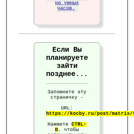
но умных
часов.
Если Вы
планируете
зайти
позднее...
Запомните эту
страничку -
URL:
https://kocby.ru/post/matrix/
Нажмите
CTRL-
D
, чтобы