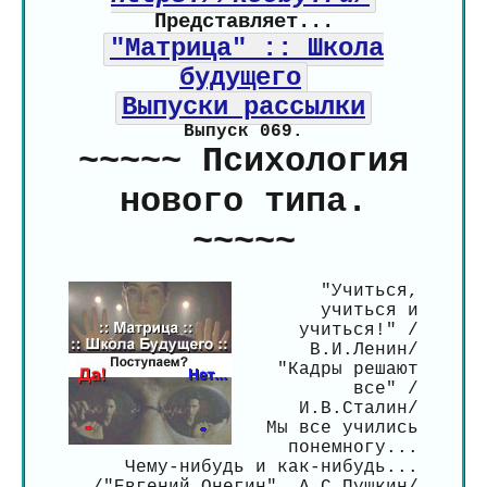
Представляет...
"Матрица" :: Школа
будущего
Выпуски рассылки
Выпуск 069.
~~~~~ Психология
нового типа.
~~~~~
"Учиться,
учиться и
учиться!" /
В.И.Ленин/
"Кадры решают
все" /
И.В.Сталин/
Мы все учились
понемногу...
Чему-нибудь и как-нибудь...