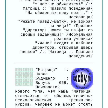
/"Евгений Онегин", А.С.Пушкин/
"У нас не обижаются!" /::
Матрица :: Правило поведения/
"На обиженных воду возят." /
Пословица/
"Режьте правду-матку, не взирая
на лица!" /Призыв/
"Директор! Пошел ты на фиг со
своими заданиями!" /Нормальная
реакция ученика/
"Ученик входит в кабинет
директора, открывая дверь
пинком" /:: Матрица :: Правило
поведения/
"Матрица" ::
Школа
будущего ::
Выпуск 069.
Психология
нового типа. Чем наша "Матрица"
отличается от обычных-типичных
психологических тренингов-
курсов. Человек не может стоять