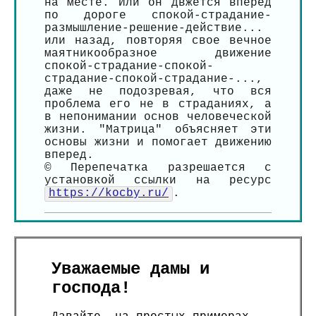
на месте. Или он двжется вперед
по дороге спокой-страдание-
размышление-решение-действие...
или назад, повторяя свое вечное
маятникообразное движение
спокой-страдание-спокой-
страдание-спокой-страдание-...,
даже не подозревая, что вся
проблема его не в страданиях, а
в непонимании основ человеческой
жизни. "Матрица" объясняет эти
основы жизни и помогает движению
вперед.
© Перепечатка разрешается с
установкой ссылки на ресурс
https://kocby.ru/
.
Уважаемые дамы и
господа!