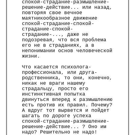
спокой-страдание-размышление-
решение-действие... или назад,
повторяя свое вечное
маятникообразное движение
спокой-страдание-спокой-
страдание-спокой-
страдание-..., даже не
подозревая, что вся проблема
его не в страданиях, а в
непонимании основ человеческой
жизни.
Что касается психолога-
профессионала, или друга-
родственника, то они, конечно,
никак не враги нашему
страдальцу, просто его
инстинктивная попытка
двинуться вперед к размышлению
есть против их правил. Почему?
А вдруг тот вырвется и пойдет
шагать по дороге успеха
спокой-страдание-размышление-
решение-действие... ? Оно им
надо? Решительно не надо!