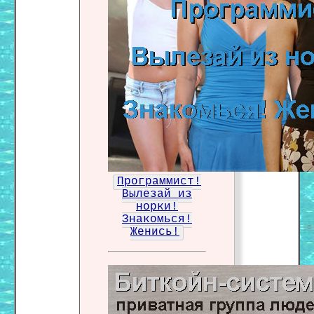
Программист!
Вылезай из
норки!
Знакомься!
Женись!