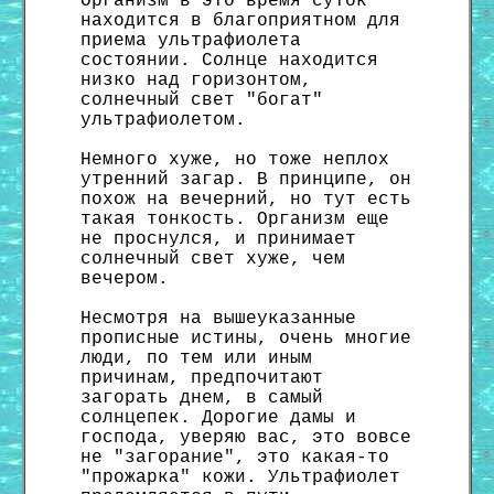
Организм в это время суток
находится в благоприятном для
приема ультрафиолета
состоянии. Солнце находится
низко над горизонтом,
солнечный свет "богат"
ультрафиолетом.
Немного хуже, но тоже неплох
утренний загар. В принципе, он
похож на вечерний, но тут есть
такая тонкость. Организм еще
не проснулся, и принимает
солнечный свет хуже, чем
вечером.
Несмотря на вышеуказанные
прописные истины, очень многие
люди, по тем или иным
причинам, предпочитают
загорать днем, в самый
солнцепек. Дорогие дамы и
господа, уверяю вас, это вовсе
не "загорание", это какая-то
"прожарка" кожи. Ультрафиолет