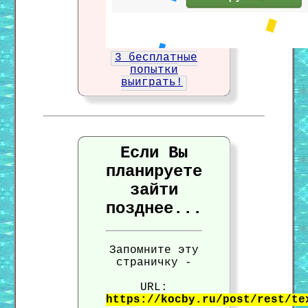
3 бесплатные
попытки
выиграть!
Если Вы
планируете
зайти
позднее...
Запомните эту
страничку -
URL:
https://kocby.ru/post/rest/te