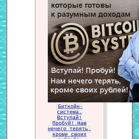
Биткойн-
система.
Вступай!
Пробуй! Нам
нечего терять,
кроме своих