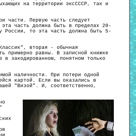
ыхающих на территории эксСССР, так и
ри части. Первую часть следует
 эта часть должна быть в пределах 20-
у России, то эта часть должна быть 5-
Классик", вторая - обычная
ть примерно равны. В записной книжке
в в закодированном, понятном только
имой наличности. При потери одной
ейся картой. Если вы оказались в
ашей "Визой". И, соответственно,
но
"
ских
ов
ни