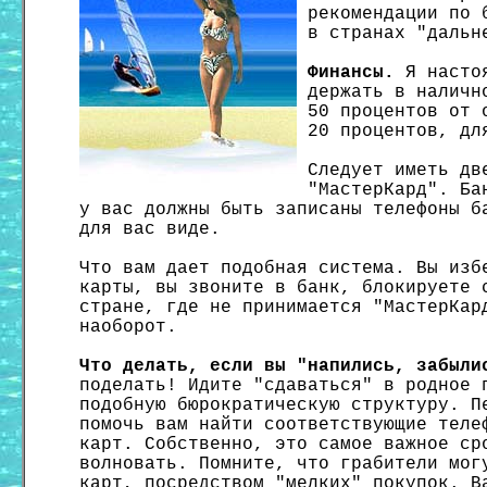
рекомендации по 
в странах "дальн
Финансы.
Я настоя
держать в наличн
50 процентов от 
20 процентов, дл
Следует иметь дв
"МастерКард". Ба
у вас должны быть записаны телефоны б
для вас виде.
Что вам дает подобная система. Вы изб
карты, вы звоните в банк, блокируете 
стране, где не принимается "МастерКар
наоборот.
Что делать, если вы "напились, забыли
поделать! Идите "сдаваться" в родное 
подобную бюрократическую структуру. П
помочь вам найти соответствующие теле
карт. Собственно, это самое важное ср
волновать. Помните, что грабители мог
карт, посредством "мелких" покупок. В