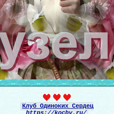
Клуб Одиноких Сердец
https://kocby.ru/