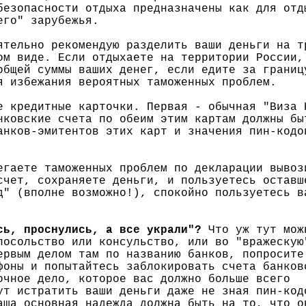
безопасности отдыха предназначены как для отд
его" зарубежья.
тельно рекомендую разделить ваши деньги на т
ом виде. Если отдыхаете на территории России,
общей суммы ваших денег, если едите за границ
я избежания вероятных таможенных проблем.
е кредитные карточки. Первая - обычная "Виза 
нковские счета по обеим этим картам должны бы
анков-эмитентов этих карт и значения пин-кодо
егаете таможенных проблем по декларации вывоз
счет, сохраняете деньги, и пользуетесь оставш
д" (вполне возможно!), спокойно пользуетесь в
сь, проснулись, а все украли"?
Что уж тут мож
посольство или консульство, или во "вражескую
ервым делом там по названию банков, попросите
фоны и попытайтесь заблокировать счета банков
очное дело, которое вас должно больше всего
ут истратить ваши деньги даже не зная пин-код
аша основная надежда должна быть на то, что о