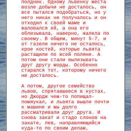
полдник. Одному львенку места
возле добычи не досталось, он
все пытался подобраться, но у
него никак не получалось и он
отходил к своей маме и
жаловался ей, а она его
облизывала, наверно, жалела по
своему. В общем, минут 5-7, и
от газели ничего не осталось,
крое костей, которые львята
растащили по всей поляне. А
потом они стали вылизывать
друг другу морды. Особенно
старался тот, которому ничего
не досталось.
А потом, другое семейство
львов, спрятавшееся в кустах,
но Джордж чем-то попищал-
помяукал, и львята вышли почти
к машине и мы долго
рассматривали друг друга. И
снова закат и стадо слонов на
закате, лев, направляющийся
куда-то по своим делам,