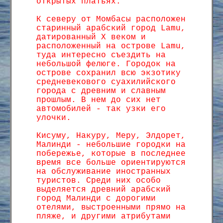
открытых платьях.
К северу от Момбасы расположен
старинный арабский город Lamu,
датированный Х веком и
расположенный на острове Lamu,
туда интересно съездить на
небольшой фелюге. Городок на
острове сохранил всю экзотику
средневекового суахилийского
города с древним и славным
прошлым. В нем до сих нет
автомобилей - так узки его
улочки.
Кисуму, Накуру, Меру, Элдорет,
Малинди - небольшие городки на
побережье, которые в последнее
время все больше ориентируются
на обслуживание иностранных
туристов. Среди них особо
выделяется древний арабский
город Малинди с дорогими
отелями, выстроенными прямо на
пляже, и другими атрибутами