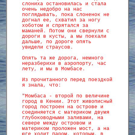
слониха остановилась и стала
очень недобро на нас
поглядывать, пока слоненок не
догнал ее, схватил за ногу
хоботом и спрятался за
маманей. Потом они свернули с
дороги в кусты, а мы поехали
дальше, по дороге опять
увидели страусов.
Опять та же дорога, немного
неразберихи в аэропорту, час
лету, и мы в Момбасе.
Из прочитанного перед поездкой
я знала, что:
"Момбаса - второй по величине
город в Кении. Этот живописный
город построен на острове и
соединяется с материком двумя
глубоководными заливами, на
севере между островом и
материком проложен мост, а на
юге ходит паром, которым, в