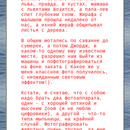
льва, правда, в кустах, мамаша
с львятами возится, а папа-лев
спит глубоким сном. Жирафа с
малышом прошла недалеко от
нас, а ихний жираф общипывал
листья с дерева.
В общем мотались по саванне до
сумерек, а потом Джордж, в
каком-то одному ему известном
месте, разрешил нам выйти из
машины и пофотографироваться
на фоне заката ( Какое же у
меня классное фото получилось,
с неожиданным световым
эффектом!).
Кстати, я считаю, что с собою
надо брать два фотоаппарата,
один - с хорошей оптикой и
высоким Zoom (я не люблю
цифровики), а другой - что-то
типа мыльницы, на крайний
случай. Фотографировать
животных очень трудно, да еще