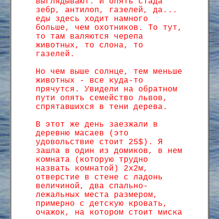
выглядывают. И опять стада
зебр, антилоп, газелей, да...
еды здесь ходит намного
больше, чем охотников. То тут,
то там валяются черепа
животных, то слона, то
газелей.
Но чем выше солнце, тем меньше
животных - все куда-то
прячутся. Увидели на обратном
пути опять семейство львов,
спрятавшихся в тени дерева.
В этот же день заезжали в
деревню масаев (это
удовольствие стоит 25$). Я
зашла в один из домиков, в нем
комната (которую трудно
назвать комнатой) 2х2м,
отверстие в стене с ладонь
величиной, два спально-
лежальных места размером,
примерно с детскую кровать,
очажок, на котором стоит миска