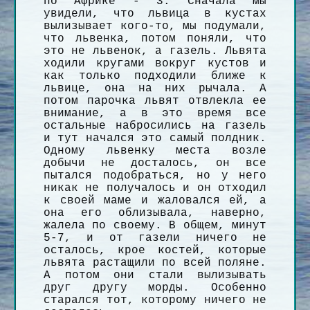
по Африке - 3. Сначала мы
увидели, что львица в кустах
вылизывает кого-то, мы подумали,
что львенка, потом поняли, что
это не львенок, а газель. Львята
ходили кругами вокруг кустов и
как только подходили ближе к
львице, она на них рычала. А
потом парочка львят отвлекла ее
внимание, а в это время все
остальные набросились на газель
и тут начался это самый полдник.
Одному львенку места возле
добычи не досталось, он все
пытался подобраться, но у него
никак не получалось и он отходил
к своей маме и жаловался ей, а
она его облизывала, наверно,
жалела по своему. В общем, минут
5-7, и от газели ничего не
осталось, крое костей, которые
львята растащили по всей поляне.
А потом они стали вылизывать
друг другу морды. Особенно
старался тот, которому ничего не