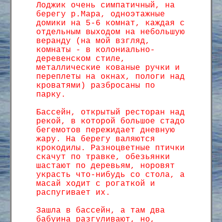
Лоджик очень симпатичный, на
берегу р.Мара, одноэтажные
домики на 5-6 комнат, каждая с
отдельным выходом на небольшую
веранду (на мой взгляд,
комнаты - в колониально-
деревенском стиле,
металлические кованые ручки и
переплеты на окнах, пологи над
кроватями) разбросаны по
парку.
Бассейн, открытый ресторан над
рекой, в которой большое стадо
бегемотов пережидает дневную
жару. На берегу валяются
крокодилы. Разноцветные птички
скачут по травке, обезьянки
шастают по деревьям, норовят
украсть что-нибудь со стола, а
масай ходит с рогаткой и
распугивает их.
Зашла в бассейн, а там два
бабуина разгуливают, но,