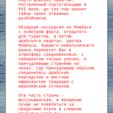
португальских пиратов,
построенный португальцами в
XVI веке, до сих пор хранит
тайны своих отважных
разбойников.
Обзорная экскурсия по Момбасе
с осмотром форта, открытого
для туристов, а потом
арабского квартал, центра
Момбасы, бывшего невольничьего
рынка перенесет Вас в
атмосферу средневековья, с
лабиринтом тесных улочек, и
причудливыми ставнями на
окнах, где причудливым образом
соединились арабские,
персидские и местные
африканские традиции с
европейским оттенком.
Эта часть страны -
мусульманская, и женщинам
лучше не появляться за
пределами отеля в слишком