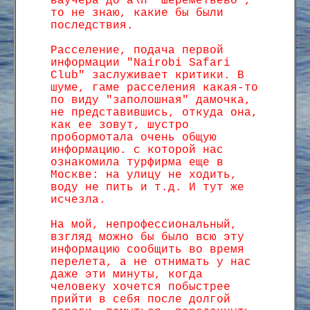
ваучера до а\п "Шереметьево",
то не знаю, какие бы были
последствия.
Расселение, подача первой
информации "Nairobi Safari
Club" заслуживает критики. В
шуме, гаме расселения какая-то
по виду "заполошная" дамочка,
не представившись, откуда она,
как ее зовут, шустро
пробормотала очень общую
информацию. с которой нас
ознакомила турфирма еще в
Москве: на улицу не ходить,
воду не пить и т.д. И тут же
исчезла.
На мой, непрофессиональный,
взгляд можно бы было всю эту
информацию сообщить во время
перелета, а не отнимать у нас
даже эти минуты, когда
человеку хочется побыстрее
прийти в себя после долгой