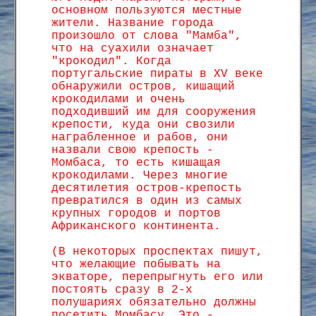
основном пользуются местные
жители. Название города
произошло от слова "Мамба",
что на суахили означает
"крокодил". Когда
португальские пираты в XV веке
обнаружили остров, кишащий
крокодилами и очень
подходивший им для сооружения
крепости, куда они свозили
награбленное и рабов, они
назвали свою крепость -
Момбаса, то есть кишащая
крокодилами. Через многие
десятилетия остров-крепость
превратился в один из самых
крупных городов и портов
Африканского континента.
(В некоторых проспектах пишут,
что желающие побывать на
экваторе, перепрыгнуть его или
постоять сразу в 2-х
полушариях обязательно должны
посетить Момбасу. Это -