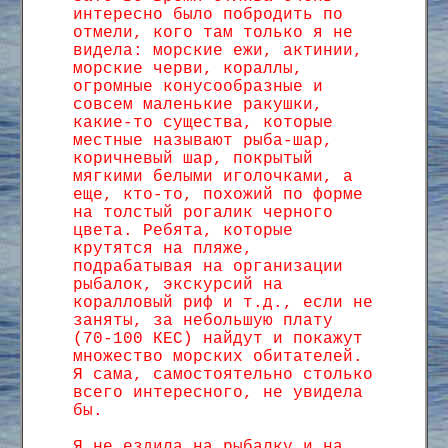
интересно было побродить по
отмели, кого там только я не
видела: морские ежи, актинии,
морские черви, кораллы,
огромные конусообразные и
совсем маленькие ракушки,
какие-то существа, которые
местные называют рыба-шар,
коричневый шар, покрытый
мягкими белыми иголочками, а
еще, кто-то, похожий по форме
на толстый рогалик черного
цвета. Ребята, которые
крутятся на пляже,
подрабатывая на организации
рыбалок, экскурсий на
коралловый риф и т.д., если не
заняты, за небольшую плату
(70-100 КЕС) найдут и покажут
множество морских обитателей.
Я сама, самостоятельно столько
всего интересного, не увидела
бы.
Я не ездила на рыбалку и на