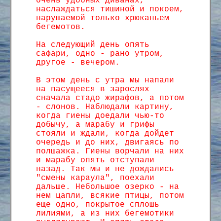
очень удобных диванах,
наслаждаться тишиной и покоем,
нарушаемой только хрюканьем
бегемотов.
На следующий день опять
сафари, одно - рано утром,
другое - вечером.
В этом день с утра мы напали
на пасущееся в зарослях
сначала стадо жирафов, а потом
- слонов. Наблюдали картину,
когда гиены доедали чью-то
добычу, а марабу и грифы
стояли и ждали, когда дойдет
очередь и до них, двигаясь по
полшажка. Гиены ворчали на них
и марабу опять отступали
назад. Так мы и не дождались
"смены караула", поехали
дальше. Небольшое озерко - на
нем цапли, всякие птицы, потом
еще одно, покрытое сплошь
лилиями, а из них бегемотики