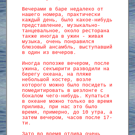
Вечерами в баре недалеко от
нашего номера, практически
каждый день, было какое-нибудь
представление, музыкально-
танцевальное, около ресторана
также иногда в ужин - живая
музыка, очень понравился
блюзовый ансамбль, выступавший
в один из вечеров.
Иногда попозже вечером, после
ужина, секъюрити разводили на
берегу океана, на пляже
небольшой костер, возле
которого можно было посидеть и
помедитировать в шезлонге с
бокалом чего-нибудь. Купаться
в океане можно только во время
прилива, при нас это было
время, примерно, до 10 утра, а
затем вечером, часов после 17-
ти.
Зато во время отлива очень