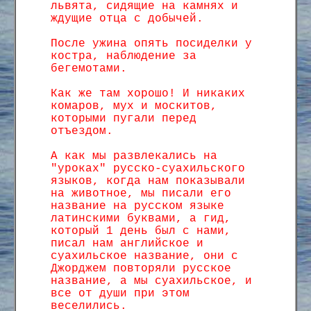
львята, сидящие на камнях и
ждущие отца с добычей.
После ужина опять посиделки у
костра, наблюдение за
бегемотами.
Как же там хорошо! И никаких
комаров, мух и москитов,
которыми пугали перед
отъездом.
А как мы развлекались на
"уроках" русско-суахильского
языков, когда нам показывали
на животное, мы писали его
название на русском языке
латинскими буквами, а гид,
который 1 день был с нами,
писал нам английское и
суахильское название, они с
Джорджем повторяли русское
название, а мы суахильское, и
все от души при этом
веселились.