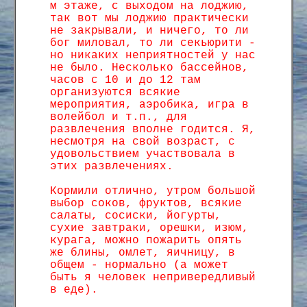
м этаже, с выходом на лоджию,
так вот мы лоджию практически
не закрывали, и ничего, то ли
бог миловал, то ли секьюрити -
но никаких неприятностей у нас
не было. Несколько бассейнов,
часов с 10 и до 12 там
организуются всякие
мероприятия, аэробика, игра в
волейбол и т.п., для
развлечения вполне годится. Я,
несмотря на свой возраст, с
удовольствием участвовала в
этих развлечениях.
Кормили отлично, утром большой
выбор соков, фруктов, всякие
салаты, сосиски, йогурты,
сухие завтраки, орешки, изюм,
курага, можно пожарить опять
же блины, омлет, яичницу, в
общем - нормально (а может
быть я человек непривередливый
в еде).