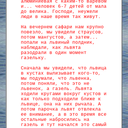
алюминиевая с каким-то варевом
и... человек 6-7 детей от мала
до велика. Господи, неужели
люди в наше время так живут.
На вечернем сафари нам крупно
повезло, мы увидели страусов,
потом мангустов, а затем...
попали на львиный полдник,
наблюдали, как львята
разодрали в один момент
газельку.
Сначала мы увидели, что львица
в кустах вылизывает кого-то,
мы подумали, что львенка,
потом поняли, что это не
львенок, а газель. Львята
ходили кругами вокруг кустов и
как только подходили ближе к
львице, она на них рычала. А
потом парочка львят отвлекла
ее внимание, а в это время все
остальные набросились на
газель и тут начался это самый