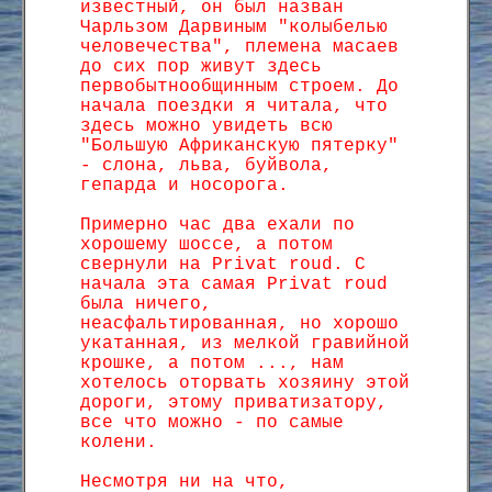
известный, он был назван
Чарльзом Дарвиным "колыбелью
человечества", племена масаев
до сих пор живут здесь
первобытнообщинным строем. До
начала поездки я читала, что
здесь можно увидеть всю
"Большую Африканскую пятерку"
- слона, льва, буйвола,
гепарда и носорога.
Примерно час два ехали по
хорошему шоссе, а потом
свернули на Privat roud. С
начала эта самая Privat roud
была ничего,
неасфальтированная, но хорошо
укатанная, из мелкой гравийной
крошке, а потом ..., нам
хотелось оторвать хозяину этой
дороги, этому приватизатору,
все что можно - по самые
колени.
Несмотря ни на что,