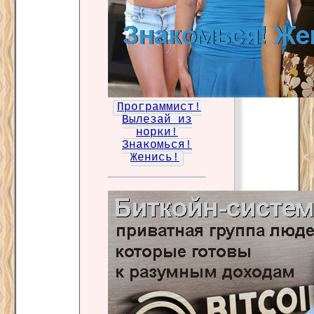
Программист!
Вылезай из
норки!
Знакомься!
Женись!