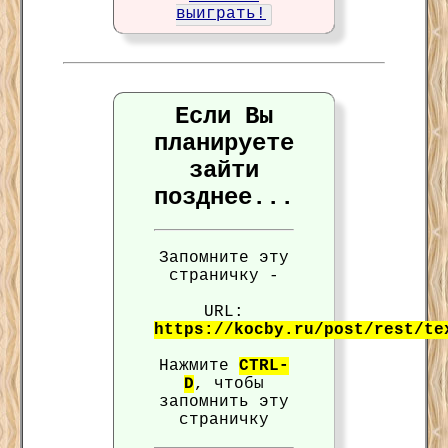
выиграть!
Если Вы
планируете
зайти
позднее...
Запомните эту
страничку -
URL:
https://kocby.ru/post/rest/te
Нажмите
CTRL-
D
, чтобы
запомнить эту
страничку