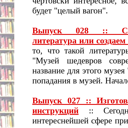
чертовски интересное, в
будет "целый вагон".
Выпуск 028 :: Сов
литература или создаем
то, что такой литерату
"Музей шедевров совре
название для этого музе
попадания в музей. Начал
Выпуск 027 :: Изготов
инструкций
:: Сегодн
интереснейшей сфере при