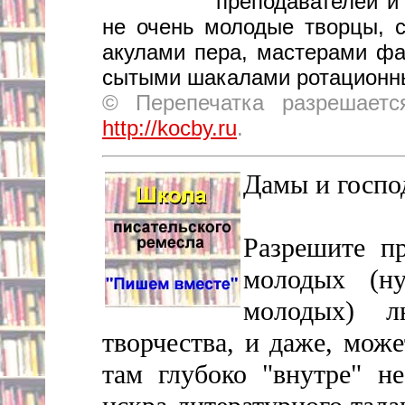
преподавателей и
не очень молодые творцы, 
акулами пера, мастерами фар
сытыми шакалами ротационн
© Перепечатка разрешаетс
http://kocby.ru
.
Дамы и госпо
Разрешите пр
молодых (н
молодых) л
творчества, и даже, мож
там глубоко "внутре" н