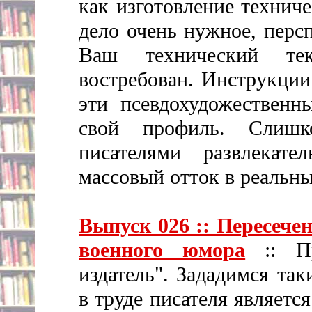
как изготовление технич
дело очень нужное, перс
Ваш технический тек
востребован. Инструкции
эти псевдохудожественн
свой профиль. Слиш
писателями развлекат
массовый отток в реальны
Выпуск 026 :: Пересечен
военного юмора
:: Пр
издатель". Зададимся та
в труде писателя являет