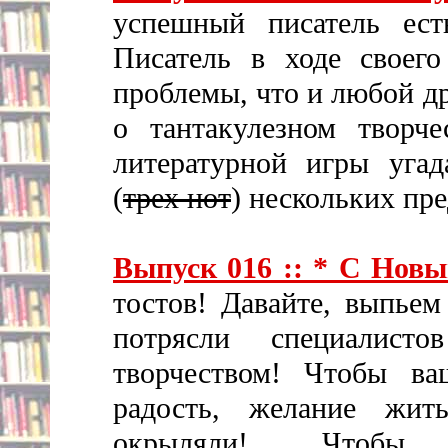
успешный писатель ест
Писатель в ходе своег
проблемы, что и любой д
о тантакулезном творч
литературной игры угад
(
трех нот
) нескольких пр
Выпуск 016 :: * С Новы
тостов! Давайте, выпьем
потрясли специалист
творчеством! Чтобы в
радость, желание жит
окрыляли! Чтобы