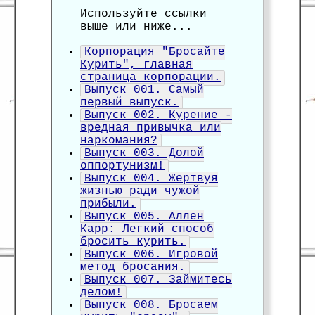
Используйте ссылки
выше или ниже...
Корпорация "Бросайте
Курить", главная
страница корпорации.
Выпуск 001. Самый
первый выпуск.
Выпуск 002. Курение -
вредная привычка или
наркомания?
Выпуск 003. Долой
оппортунизм!
Выпуск 004. Жертвуя
жизнью ради чужой
прибыли.
Выпуск 005. Аллен
Карр: Легкий способ
бросить курить.
Выпуск 006. Игровой
метод бросания.
Выпуск 007. Займитесь
делом!
Выпуск 008. Бросаем