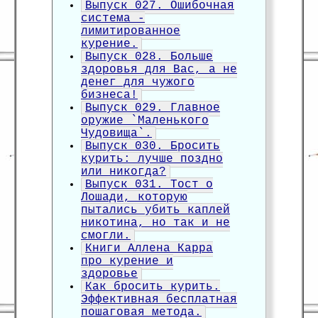
Выпуск 027. Ошибочная
система -
лимитированное
курение.
Выпуск 028. Больше
здоровья для Вас, а не
денег для чужого
бизнеса!
Выпуск 029. Главное
оружие `Маленького
Чудовища`.
Выпуск 030. Бросить
курить: лучше поздно
или никогда?
Выпуск 031. Тост о
Лошади, которую
пытались убить каплей
никотина, но так и не
смогли.
Книги Аллена Карра
про курение и
здоровье
Как бросить курить.
Эффективная бесплатная
пошаговая метода.