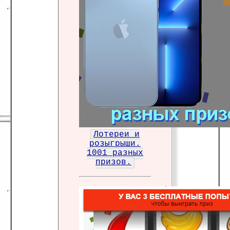
Лотереи и
розыгрыши.
1001 разных
призов.