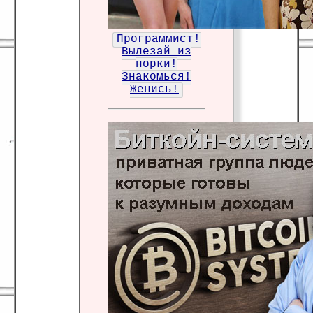
Программист!
Вылезай из
норки!
Знакомься!
Женись!