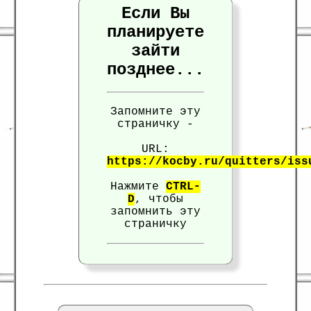
Если Вы
планируете
зайти
позднее...
Запомните эту
страничку -
URL:
https://kocby.ru/quitters/iss
Нажмите
CTRL-
D
, чтобы
запомнить эту
страничку