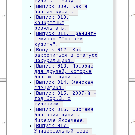
курить "сразу".
Выпуск 009. Как я
бросил курить.
Выпуск 010.
Конкретные
результаты.
Выпуск 011. Тренинг-
семинар "Бросаем
курить".
Выпуск 012. Как
закрепиться в статусе
некурильщика.
Выпуск 013. Пособие
для друзей, которые
бросают курить.
Выпуск 014. Женская
специфика.
Выпуск 015. 2007-й -
год борьбы с
курением!
Выпуск 016. Система
бросания курить
Михаила Яковлева.
Выпуск 017.
Универсальный совет