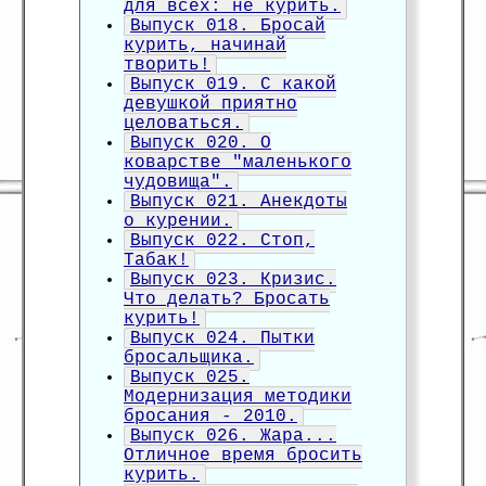
для всех: не курить.
Выпуск 018. Бросай
курить, начинай
творить!
Выпуск 019. С какой
девушкой приятно
целоваться.
Выпуск 020. О
коварстве "маленького
чудовища".
Выпуск 021. Анекдоты
о курении.
Выпуск 022. Стоп,
Табак!
Выпуск 023. Кризис.
Что делать? Бросать
курить!
Выпуск 024. Пытки
бросальщика.
Выпуск 025.
Модернизация методики
бросания - 2010.
Выпуск 026. Жара...
Отличное время бросить
курить.