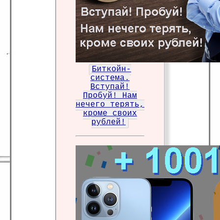
Биткойн-
система.
Вступай!
Пробуй! Нам
нечего терять,
кроме своих
рублей!