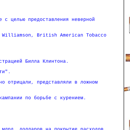
е с целью предоставления неверной
 Williamson, British American Tobacco
страцией Билла Клинтона.
ти".
но отрицали, представляли в ложном
кампании по борьбе с курением.
 млрд. долларов на покрытие расходов