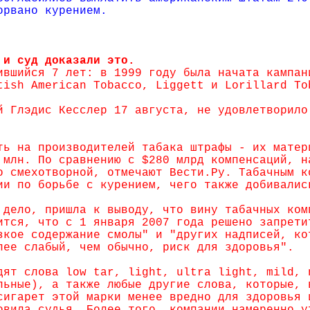
орвано курением.
 и суд доказали это.
ившийся 7 лет: в 1999 году была начата кампан
tish American Tobacco, Liggett и Lorillard To
й Глэдис Кесслер 17 августа, не удовлетворило
ть на производителей табака штрафы - их матер
 млн. По сравнению с $280 млрд компенсаций, н
о смехотворной, отмечают Вести.Ру. Табачным к
ии по борьбе с курением, чего также добивалис
 дело, пришла к выводу, что вину табачных ком
ится, что с 1 января 2007 года решено запрети
зкое содержание смолы" и "других надписей, ко
лее слабый, чем обычно, риск для здоровья".
дят слова low tar, light, ultra light, mild, 
льные), а также любые другие слова, которые, 
сигарет этой марки менее вредно для здоровья 