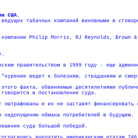
ям США.
 ведущих табачных компаний виновными в сговор
 компании Philip Morris, RJ Reynolds, Brown &
у.
нским правительством в 1999 году - еще админи
 "курение ведет к болезням, страданиям и смер
 этого факта, обвиняемые десятилетиями публич
 говорится в постановлении суда.
т оштрафованы и их не заставят финансировать 
о недопущению обмана потребителей в будущем.
решение суда большой победой.
согласились выплатить американским штатам 246