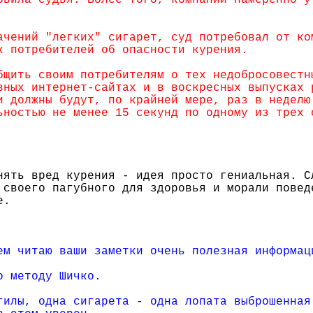
овила судья. Более того, компании намеренно у
ачений "легких" сигарет, суд потребовал от ко
х потребителей об опасности курения.
бщить своим потребителям о тех недобросовестн
вных интернет-сайтах и в воскресных выпусках 
и должны будут, по крайней мере, раз в неделю
ьностью не менее 15 секунд по одному из трех 
нять вред курения - идея просто гениальная. С
 своего пагубного для здоровья и морали повед
е.
ем читаю ваши заметки очень полезная информац
о методу Шичко.
гилы, одна сигарета - одна лопата выброшенная