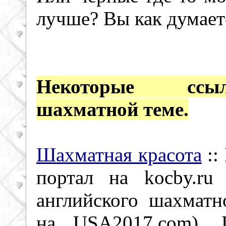
лучше? Вы как думает
Некоторые сс
шахматной теме.
Шахматная красота
::
портал на kocby.ru
английского шахматн
на USA2017.com). 