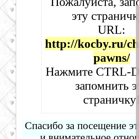
Пожалуйста, зап
эту страничк
URL:
http://kocby.ru/ch
pawns/
Нажмите CTRL-D
запомнить э
страничку
Спасибо за посещение эт
и внимательное отнош