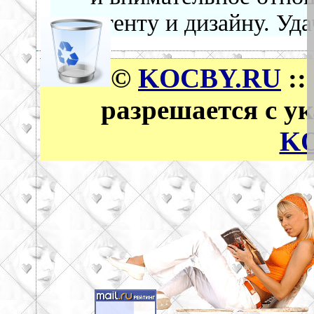
контенту и дизайну. Уда
©
KOCBY.RU
::
разрешается с у
K