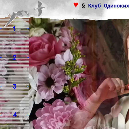
♥
§
Клуб Одиноки